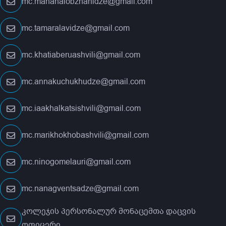
mc.mananalobzhanidze@gmail.com
mc.tamaralavidze@gmail.com
mc.khatiaberuashvili@gmail.com
mc.annakuchukhudze@gmail.com
mc.iaakhalkatsishvili@gmail.com
mc.marikhokhobashvili@gmail.com
mc.ninogomelauri@gmail.com
mc.nanagventsadze@gmail.com
კოლეჯის პერსონალურ მონაცემთა დაცვის
ოფიცერი