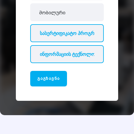
ᲒᲐᲒᲖᲐᲕᲜᲐ