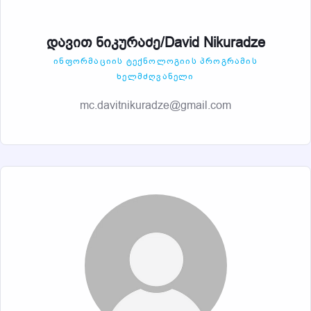
დავით ნიკურაძე/David Nikuradze
ᲘᲜᲤᲝᲠᲛᲐᲪᲘᲘᲡ ᲢᲔᲥᲜᲝᲚᲝᲒᲘᲘᲡ ᲞᲠᲝᲒᲠᲐᲛᲘᲡ
ᲮᲔᲚᲛᲫᲦᲕᲐᲜᲔᲚᲘ
mc.davitnikuradze@gmail.com