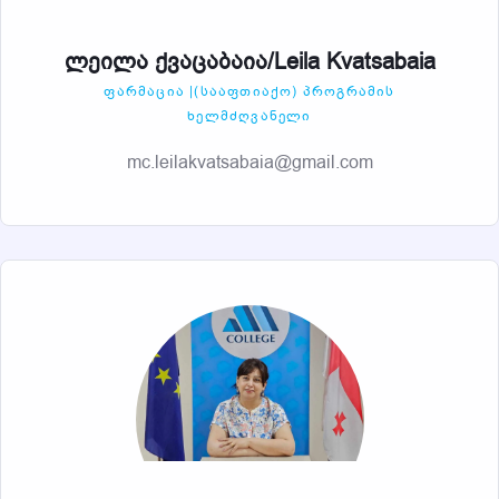
ლეილა ქვაცაბაია/Leila Kvatsabaia
ᲤᲐᲠᲛᲐᲪᲘᲐ |(ᲡᲐᲐᲤᲗᲘᲐᲥᲝ) ᲞᲠᲝᲒᲠᲐᲛᲘᲡ
ᲮᲔᲚᲛᲫᲦᲕᲐᲜᲔᲚᲘ
mc.leilakvatsabaia@gmail.com