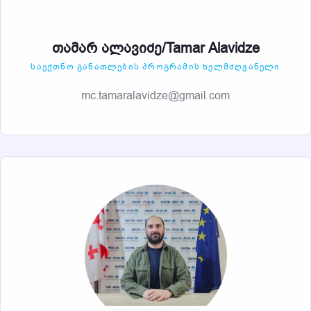
თამარ ალავიძე/Tamar Alavidze
ᲡᲐᲔᲥᲗᲜᲝ ᲒᲐᲜᲐᲗᲚᲔᲑᲘᲡ ᲞᲠᲝᲒᲠᲐᲛᲘᲡ ᲮᲔᲚᲛᲫᲦᲕᲐᲜᲔᲚᲘ
mc.tamaralavidze@gmail.com