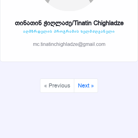
თინათინ ჭიღლაძე/Tinatin Chighladze
ᲐᲦᲛᲖᲠᲓᲔᲚᲘᲡ ᲞᲠᲝᲒᲠᲐᲛᲘᲡ ᲮᲔᲚᲛᲫᲦᲕᲐᲜᲔᲚᲘ
mc.tinatinchighladze@gmail.com
« Previous
Next »