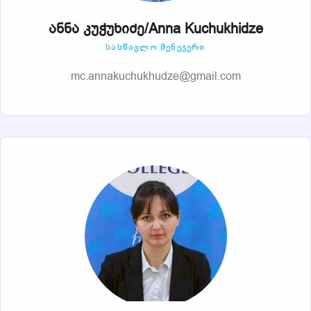
ანნა კუჭუხიძე/Anna Kuchukhidze
ᲡᲐᲡᲬᲐᲕᲚᲝ ᲛᲔᲜᲔᲯᲔᲠᲘ
mc.annakuchukhudze@gmail.com