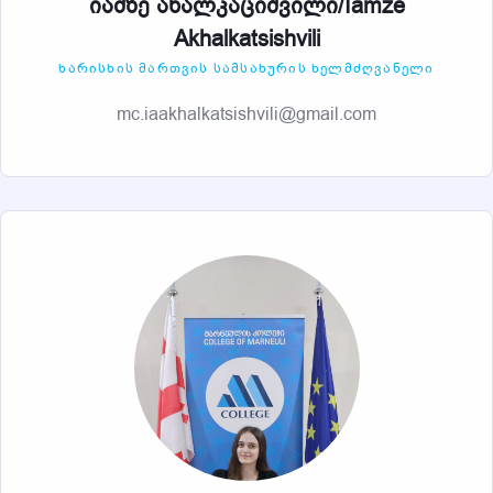
იამზე ახალკაციშვილი/Iamze
Akhalkatsishvili
ᲮᲐᲠᲘᲡᲮᲘᲡ ᲛᲐᲠᲗᲕᲘᲡ ᲡᲐᲛᲡᲐᲮᲣᲠᲘᲡ ᲮᲔᲚᲛᲫᲦᲕᲐᲜᲔᲚᲘ
mc.iaakhalkatsishvili@gmail.com