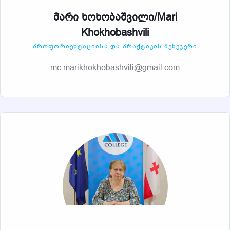
მარი ხოხობაშვილი/Mari
Khokhobashvili
ᲞᲠᲝᲤᲝᲠᲘᲔᲜᲢᲐᲪᲘᲘᲡᲐ ᲓᲐ ᲞᲠᲐᲥᲢᲘᲙᲘᲡ ᲛᲔᲜᲔᲯᲔᲠᲘ
mc.marikhokhobashvili@gmail.com