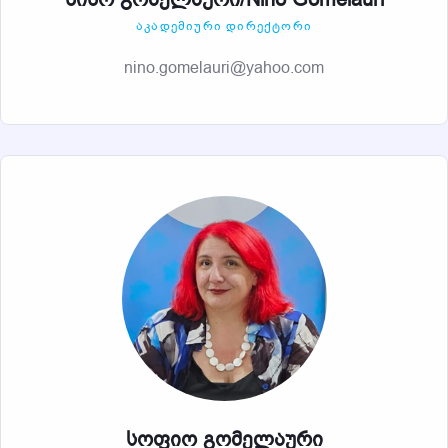
ᲐᲙᲐᲓᲔᲛᲘᲣᲠᲘ ᲓᲘᲠᲔᲥᲢᲝᲠᲘ
nino.gomelauri@yahoo.com
სოფიო გომელაური