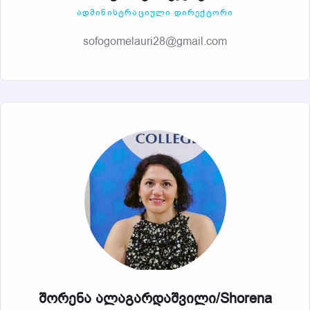
ᲐᲓᲛᲘᲜᲘᲡᲢᲠᲐᲪᲘᲣᲚᲘ ᲓᲘᲠᲔᲥᲢᲝᲠᲘ
sofogomelauri28@gmail.com
შორენა ალაგარდაშვილი/Shorena