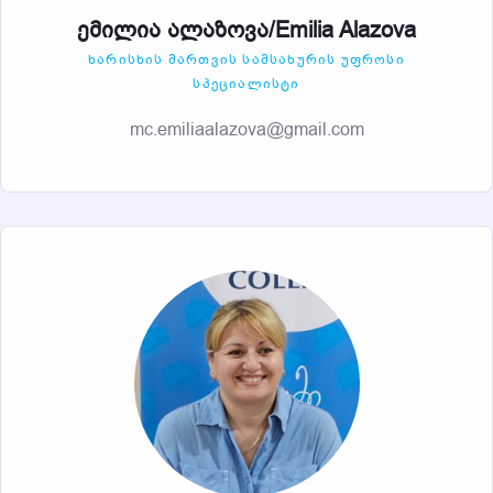
ემილია ალაზოვა/Emilia Alazova
ᲮᲐᲠᲘᲡᲮᲘᲡ ᲛᲐᲠᲗᲕᲘᲡ ᲡᲐᲛᲡᲐᲮᲣᲠᲘᲡ ᲣᲤᲠᲝᲡᲘ
ᲡᲞᲔᲪᲘᲐᲚᲘᲡᲢᲘ
mc.emiliaalazova@gmail.com