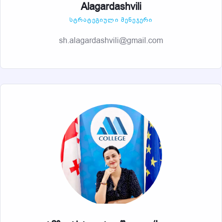
Alagardashvili
ᲡᲢᲠᲐᲢᲔᲒᲘᲣᲚᲘ ᲛᲔᲜᲔᲯᲔᲠᲘ
sh.alagardashvili@gmail.com