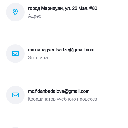
город Марнеули, ул. 26 Мая. #80
Адрес
mc.nanagventsadze@gmail.com
Эл. почта
mc.fidanbadalova@gmail.com
Координатор учебного процесса