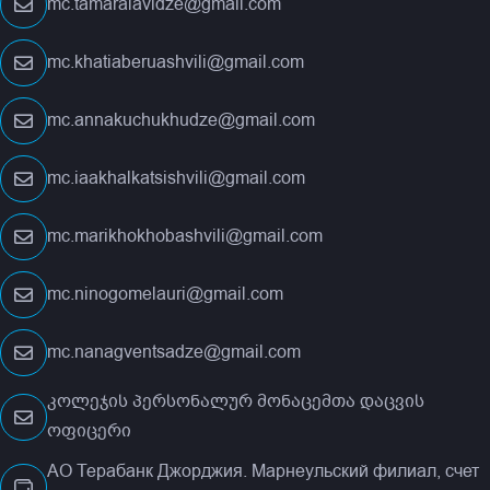
mc.tamaralavidze@gmail.com
mc.khatiaberuashvili@gmail.com
mc.annakuchukhudze@gmail.com
mc.iaakhalkatsishvili@gmail.com
mc.marikhokhobashvili@gmail.com
mc.ninogomelauri@gmail.com
mc.nanagventsadze@gmail.com
კოლეჯის პერსონალურ მონაცემთა დაცვის
ოფიცერი
АО Терабанк Джорджия. Марнеульский филиал, счет