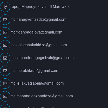
город Марнеули, ул. 26 Мая. #80
mc.nanagventsadze@gmail.com
mc.fidanbadalova@gmail.com
mc.oniseshukakidze@gmail.com
mc.tamarelenegogishvili@gmail.com
mc.merabfilauri@gmail.com
mc.leilakvatsabaia@gmail.com
mc.mananalobzhanidze@gmail.com