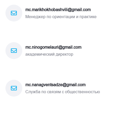
mc.marikhokhobashvili@gmail.com
Менеджер по ориентации и практике
mc.ninogomelauri@gmail.com
академический директор
mc.nanagventsadze@gmail.com
Служба по связям с общественностью