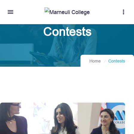
menu
more_vert
Contests
Home
Contests