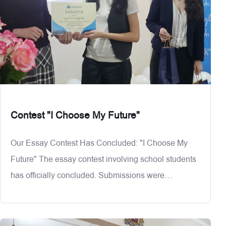
Contest "I Choose My Future"
Our Essay Contest Has Concluded: "I Choose My
Future" The essay contest involving school students
has officially concluded. Submissions were
evaluated by an independent jury composed of the
following members:Meri Khokhobashvili
(Chair),Ketevan Gogoladze,Shorena