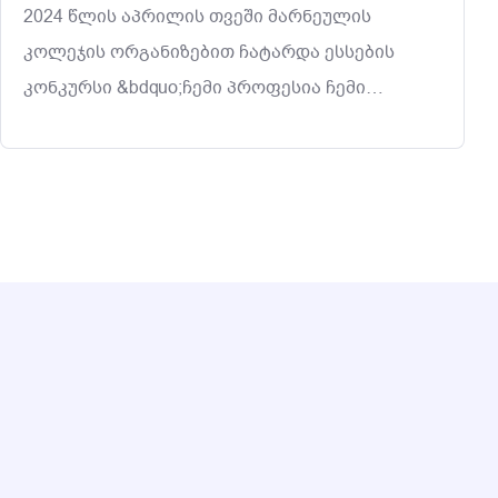
2024 წლის აპრილის თვეში მარნეულის
კოლეჯის ორგანიზებით ჩატარდა ესსების
კონკურსი &bdquo;ჩემი პროფესია ჩემი
თავისუფლებაა&ldquo;. კონკურსი გაიმართა
არაქართულენოვანი სკოლების
მოსწავლეებისათვის და მისი მიზანი იყო
პროფესიული განათლებისა და ქართული ენის
პოპულარიზაცია რეგიონის ახალგაზრდებს
შორის. მასში