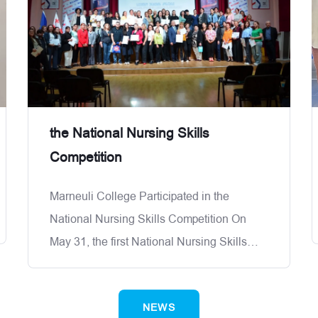
ივლისს. მასაჟის თერაპია &mdash;
ქიმია 14 ივლისს ან ბიოლოგია 16
ივლისს. ფარმაცია &mdash;
the National Nursing Skills
Competition
Marneuli College Participated in the
National Nursing Skills Competition On
May 31, the first National Nursing Skills
Competition, &ldquo;Professionalism and
Patient Safety,&rdquo; was held, organized
NEWS
by the Georgian Association of Private