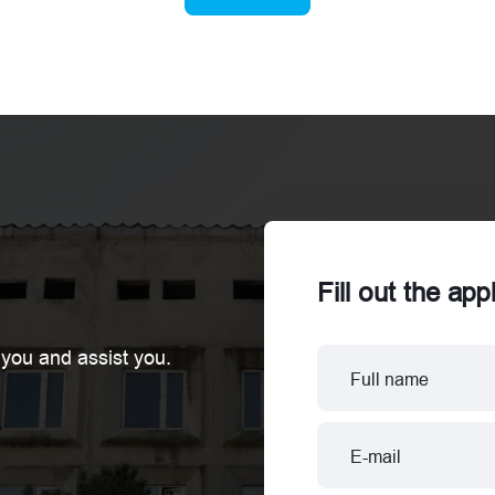
Colleges. Marneuli College was proudly
represented by
Fill out the app
 you and assist you.