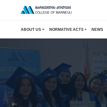
ᲛᲐᲠᲜᲔᲣᲚᲘᲡ ᲙᲝᲚᲔᲯᲘ
COLLEGE OF MARNEULI
ABOUT US
NORMATIVE ACTS
NEWS