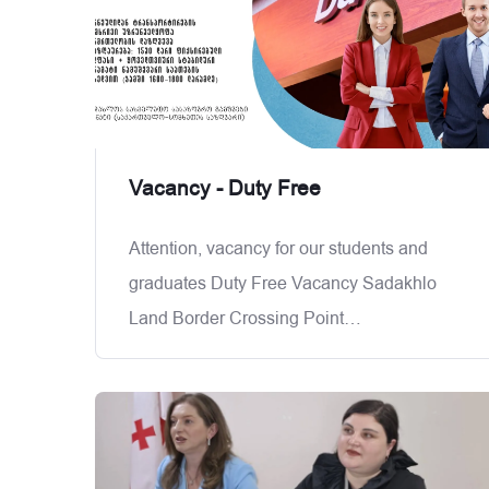
Vacancy - Duty Free
Attention, vacancy for our students and
graduates Duty Free Vacancy Sadakhlo
Land Border Crossing Point
(Georgia&ndash;Armenia Border) X
Position: Sales Consultant X Salary: 1,530
GEL fixed salary + stable monthly bonus
based on hours worked (total income up to