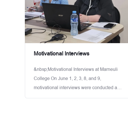
1,600&ndash;1,800 GEL) X Work
Motivational Interviews
&nbsp;Motivational Interviews at Marneuli
College On June 1, 2, 3, 8, and 9,
motivational interviews were conducted at
Marneuli College for the following
programs: &nbsp;Confectionery &nbsp;IT
Support &nbsp;Financial Services Culinary
Arts To ensure quality assurance and