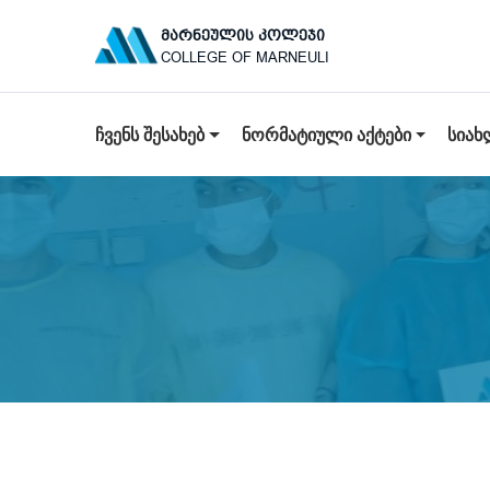
ᲛᲐᲠᲜᲔᲣᲚᲘᲡ ᲙᲝᲚᲔᲯᲘ
COLLEGE OF MARNEULI
ᲩᲕᲔᲜᲡ ᲨᲔᲡᲐᲮᲔᲑ
ᲜᲝᲠᲛᲐᲢᲘᲣᲚᲘ ᲐᲥᲢᲔᲑᲘ
ᲡᲘᲐᲮ