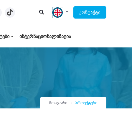
ᲙᲝᲜᲢᲐᲥᲢᲘ
ᲢᲔᲑᲘ
ᲘᲜᲢᲔᲠᲜᲐᲪᲘᲝᲜᲐᲚᲘᲖᲐᲪᲘᲐ
მთავარი
პროექტები