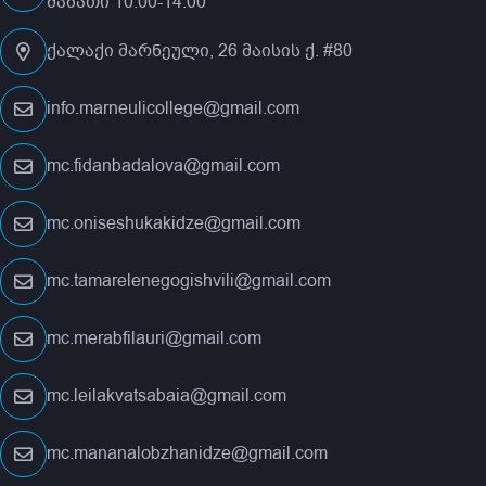
შაბათი 10:00-14:00
ქალაქი მარნეული, 26 მაისის ქ. #80
info.marneulicollege@gmail.com
mc.fidanbadalova@gmail.com
mc.oniseshukakidze@gmail.com
mc.tamarelenegogishvili@gmail.com
mc.merabfilauri@gmail.com
mc.leilakvatsabaia@gmail.com
mc.mananalobzhanidze@gmail.com