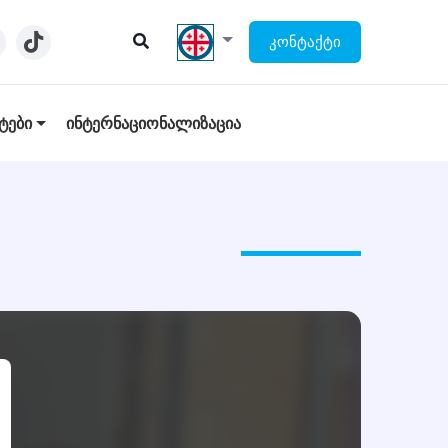
ᲙᲝᲜᲢᲐᲥᲢᲘ
ᲢᲔᲑᲘ
ᲘᲜᲢᲔᲠᲜᲐᲪᲘᲝᲜᲐᲚᲘᲖᲐᲪᲘᲐ