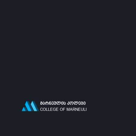
ᲛᲐᲠᲜᲔᲣᲚᲘᲡ ᲙᲝᲚᲔᲯᲘ
COLLEGE OF MARNEULI