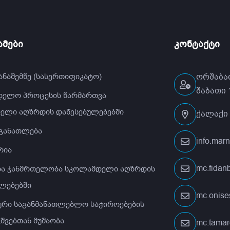
მები
კონტაქტი
ანაშემწე (სასერთიფიკატო)
ორშაბათ
შაბათი 1
დელო პროცესის წარმართვა
ელი აღზრდის დაწესებულებებში
ქალაქი 
 განათლება
info.mar
რია
mc.fida
 და ჯანმრთელობა სკოლამდელი აღზრდის
ლებებში
mc.onis
ური საგანმანათლებლო საჭიროებების
ვშვებთან მუშაობა
mc.tamar