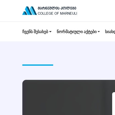
ᲛᲐᲠᲜᲔᲣᲚᲘᲡ ᲙᲝᲚᲔᲯᲘ
COLLEGE OF MARNEULI
ᲩᲕᲔᲜᲡ ᲨᲔᲡᲐᲮᲔᲑ
ᲜᲝᲠᲛᲐᲢᲘᲣᲚᲘ ᲐᲥᲢᲔᲑᲘ
ᲡᲘᲐᲮ