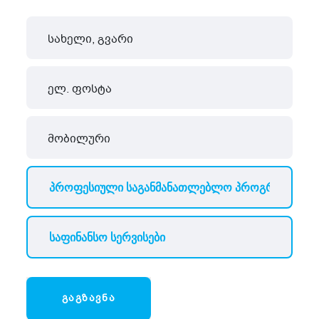
ᲒᲐᲒᲖᲐᲕᲜᲐ