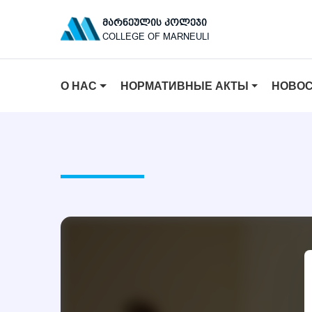
ᲛᲐᲠᲜᲔᲣᲚᲘᲡ ᲙᲝᲚᲔᲯᲘ
COLLEGE OF MARNEULI
О НАС
НОРМАТИВНЫЕ АКТЫ
НОВО