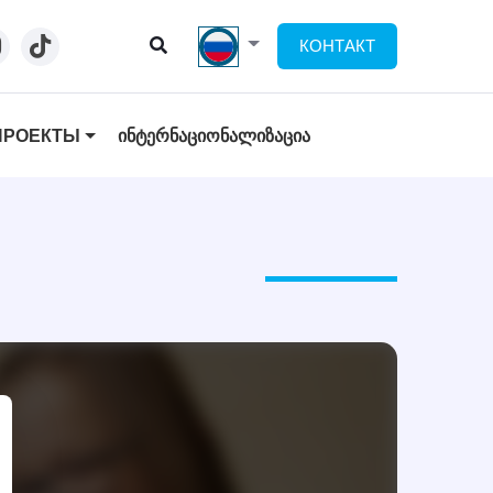
КОНТАКТ
ПРОЕКТЫ
ᲘᲜᲢᲔᲠᲜᲐᲪᲘᲝᲜᲐᲚᲘᲖᲐᲪᲘᲐ