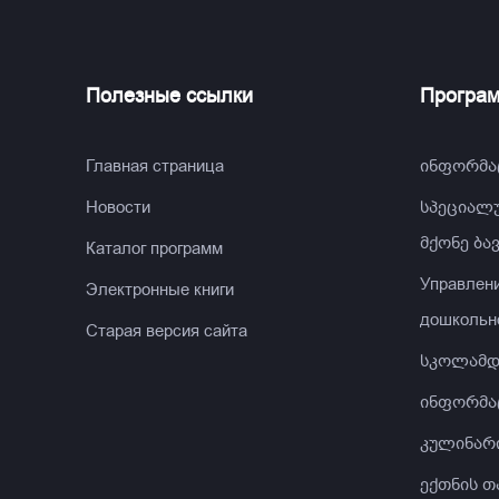
Полезные ссылки
Програ
Главная страница
ინფორმა
Новости
სპეციალ
მქონე ბა
Каталог программ
Управлен
Электронные книги
дошкольн
Старая версия сайта
სკოლამდ
ინფორმა
კულინარ
ექთნის თ