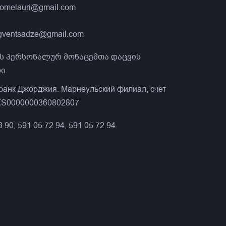
gomelauri@gmail.com
gventsadze@gmail.com
ს პერსონალურ მონაცემთა დაცვის
ი
банк Джорджия. Марнеульский филиал, счет
S0000000360802807
3 90, 591 05 72 94, 591 05 72 94