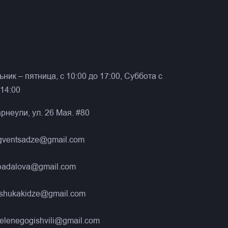
ник – пятница, с 10:00 до 17:00, Суббота с
 14:00
рнеули, ул. 26 Мая. #80
gventsadze@gmail.com
nbadalova@gmail.com
eshukakidze@gmail.com
elenegogishvili@gmail.com