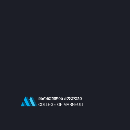
ᲛᲐᲠᲜᲔᲣᲚᲘᲡ ᲙᲝᲚᲔᲯᲘ
COLLEGE OF MARNEULI