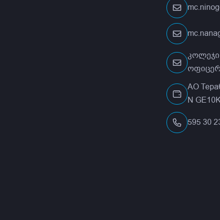
mc.nino
mc.nana
კოლეჯი
ოფიცერ
АО Тера
N GE10K
595 30 2