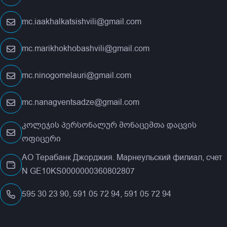
mc.iaakhalkatsishvili@gmail.com
mc.marikhokhobashvili@gmail.com
mc.ninogomelauri@gmail.com
mc.nanagventsadze@gmail.com
კოლეჯის პერსონალურ მონაცემთა დაცვის
ოფიცერი
АО Терабанк Джорджия. Марнеульский филиал, счет
N GE10KS0000000360802807
595 30 23 90, 591 05 72 94, 591 05 72 94