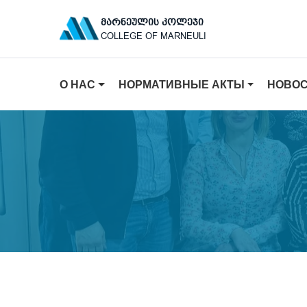
ᲛᲐᲠᲜᲔᲣᲚᲘᲡ ᲙᲝᲚᲔᲯᲘ
COLLEGE OF MARNEULI
О НАС
НОРМАТИВНЫЕ АКТЫ
НОВО