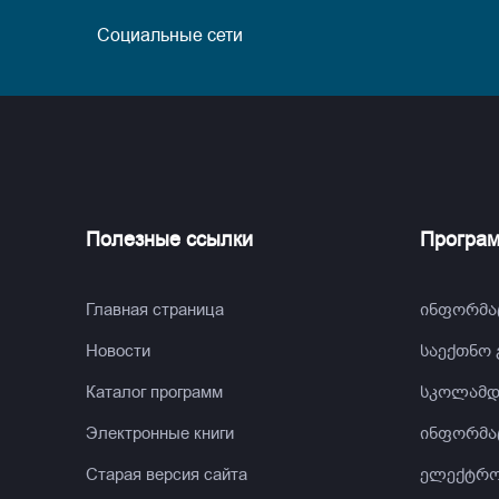
Социальные сети
Полезные ссылки
Програ
Главная страница
ინფორმა
Новости
საექთნო
Каталог программ
სკოლამდ
Электронные книги
ინფორმა
Старая версия сайта
ელექტრო