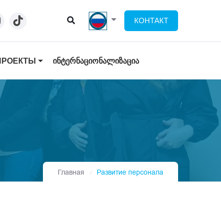
КОНТАКТ
ПРОЕКТЫ
ᲘᲜᲢᲔᲠᲜᲐᲪᲘᲝᲜᲐᲚᲘᲖᲐᲪᲘᲐ
Главная
Развитие персонала