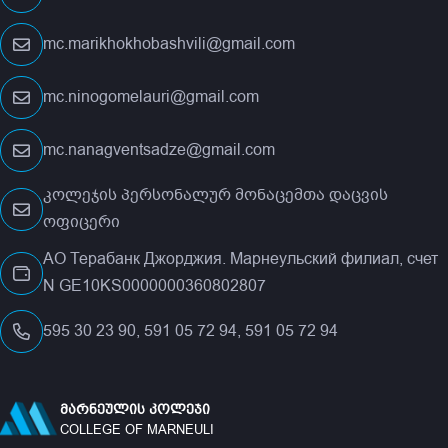
mc.marikhokhobashvili@gmail.com
mc.ninogomelauri@gmail.com
mc.nanagventsadze@gmail.com
კოლეჯის პერსონალურ მონაცემთა დაცვის
ოფიცერი
АО Терабанк Джорджия. Марнеульский филиал, счет
N GE10KS0000000360802807
595 30 23 90, 591 05 72 94, 591 05 72 94
ᲛᲐᲠᲜᲔᲣᲚᲘᲡ ᲙᲝᲚᲔᲯᲘ
COLLEGE OF MARNEULI