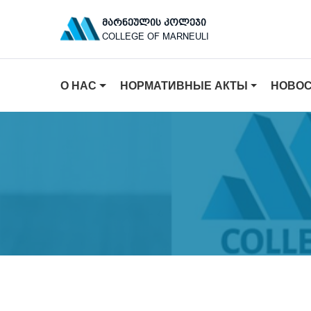
ᲛᲐᲠᲜᲔᲣᲚᲘᲡ ᲙᲝᲚᲔᲯᲘ
COLLEGE OF MARNEULI
О НАС
НОРМАТИВНЫЕ АКТЫ
НОВО