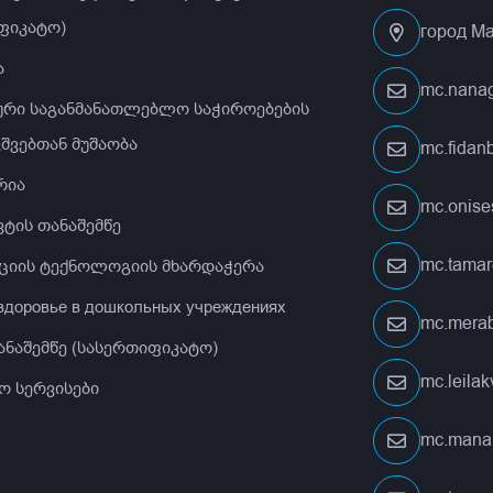
ფიკატო)
город Ма
ა
mc.nana
ური საგანმანათლებლო საჭიროებების
ვშვებთან მუშაობა
mc.fida
რია
mc.onis
ტის თანაშემწე
mc.tamar
ციის ტექნოლოგიის მხარდაჭერა
 здоровье в дошкольных учреждениях
mc.merab
ანაშემწე (სასერთიფიკატო)
mc.leila
ო სერვისები
mc.mana