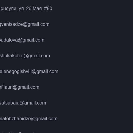
рнеули, ул. 26 Мая. #80
gventsadze@gmail.com
nbadalova@gmail.com
eshukakidze@gmail.com
elenegogishvili@gmail.com
filauri@gmail.com
kvatsabaia@gmail.com
nalobzhanidze@gmail.com