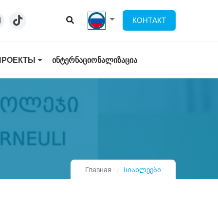
КОНТАКТ
ПРОЕКТЫ
ᲘᲜᲢᲔᲠᲜᲐᲪᲘᲝᲜᲐᲚᲘᲖᲐᲪᲘᲐ
Главная
სიახლეები