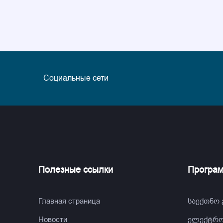
Социальные сети
Полезные ссылки
Програ
Главная страница
საექთნო
Новости
ელექტრო