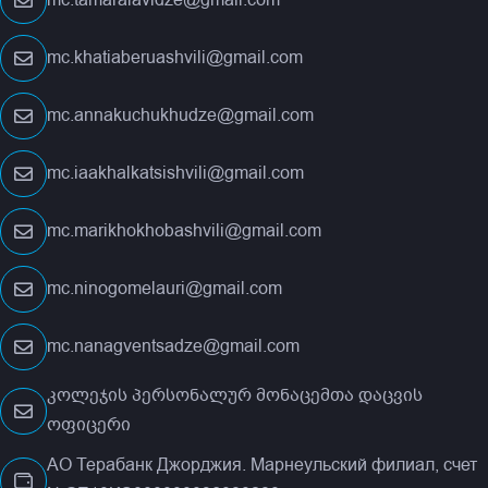
mc.tamaralavidze@gmail.com
mc.khatiaberuashvili@gmail.com
mc.annakuchukhudze@gmail.com
mc.iaakhalkatsishvili@gmail.com
mc.marikhokhobashvili@gmail.com
mc.ninogomelauri@gmail.com
mc.nanagventsadze@gmail.com
კოლეჯის პერსონალურ მონაცემთა დაცვის
ოფიცერი
АО Терабанк Джорджия. Марнеульский филиал, счет