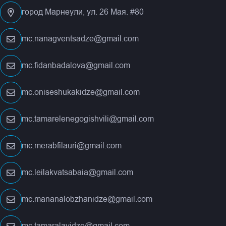
город Марнеули, ул. 26 Мая. #80
mc.nanagventsadze@gmail.com
mc.fidanbadalova@gmail.com
mc.oniseshukakidze@gmail.com
mc.tamarelenegogishvili@gmail.com
mc.merabfilauri@gmail.com
mc.leilakvatsabaia@gmail.com
mc.mananalobzhanidze@gmail.com